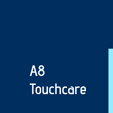
A8
Touchcare