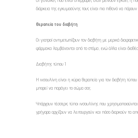
Οι γυναίκες που είναι υπέρβαρες όταν μείνουν έγκυες ή π
διάρκεια της εγκυμοσύνης τους είναι πιο πιθανό να πάρουν
Θεραπεία του διαβήτη
Οι γιατροί αντιμετωπίζουν τον διαβήτη με μερικά διαφορετ
φάρμακα λαμβάνονται από το στόμα, ενώ άλλα είναι διαθέσ
Διαβήτης τύπου 1
Η ινσουλίνη είναι η κύρια θεραπεία για τον διαβήτη τύπου
μπορεί να παράγει το σώμα σας.
Υπάρχουν τέσσερις τύποι ινσουλίνης που χρησιμοποιούνται
γρήγορα αρχίζουν να λειτουργούν και πόσο διαρκούν τα απ