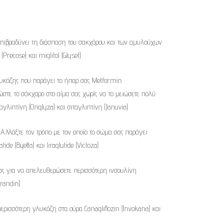
πιβραδύνει τη διάσπαση του σακχάρου και των αμυλούχων
recose) και miglitol (Glyset)
υκόζης που παράγει το ήπαρ σας Metformin
στε το σάκχαρο στο αίμα σας χωρίς να το μειώσετε πολύ
αγλιπτίνη (Onglyza) και σιταγλιπτίνη (Januvia)
Αλλάξτε τον τρόπο με τον οποίο το σώμα σας παράγει
tide (Byetta) και liraglutide (Victoza)
σας για να απελευθερώσετε περισσότερη ινσουλίνη
Prandin)
ισσότερη γλυκόζη στα ούρα Canagliflozin (Invokana) και