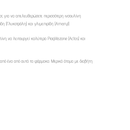
ας για να απελευθερώσετε περισσότερη ινσουλίνη
ζίδη (Γλυκοτρόλη) και γλιμεπιρίδη (Amaryl)
ίνη να λειτουργεί καλύτερα Pioglitazone (Actos) και
α από ένα από αυτά τα φάρμακα. Μερικά άτομα με διαβήτη