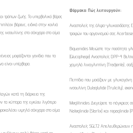
Φάρμακα: Πώς λειτουργούν;
αι τρόπων ζωής. Το υπερβολικό βάρος
ιπλέον βάρους, ειδικά στην κοιλιά
Αναστολείς της άλφα-γλυκοσιδάσης Ε
 της ινσουλίνης στο σάκχαρο στο αίμα
τροφών του οργανισμού σας Acarbose (P
Biguanides Μειώστε την ποσότητα γλ
ένειας μοιράζονται γονίδια που τα
(Glucophage)
Αναστολείς DPP-4 Βελτιώ
να είναι υπέρβαρα.
χαμηλά λιναγλιπτίνη (Tradjenta), σαξ
Πεπτίδια που μοιάζουν με γλυκαγόνη 
ινσουλίνη Dulaglutide (Trulicity), exena
λαγών κατά τη διάρκεια της
ν τα κύτταρα της εγκύου λιγότερο
Meglitinides Διεγείρετε το πάγκρεας 
α προκαλέσει υψηλό σάκχαρο στο αίμα
Nateglinide (Starlix) και repaglinide (
Αναστολείς SGLT2 Απελευθερώνουν περ