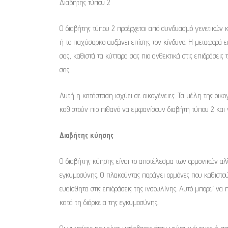
Διαβήτης τύπου 2
Ο διαβήτης τύπου 2 προέρχεται από συνδυασμό γενετικών κ
ή το παχύσαρκο αυξάνει επίσης τον κίνδυνο. Η μεταφορά επ
σας, καθιστά τα κύτταρα σας πιο ανθεκτικά στις επιδράσεις
σας.
Αυτή η κατάσταση ισχύει σε οικογένειες. Τα μέλη της οικογ
καθιστούν πιο πιθανό να εμφανίσουν διαβήτη τύπου 2 και 
Διαβήτης κύησης
Ο διαβήτης κύησης είναι το αποτέλεσμα των ορμονικών αλ
εγκυμοσύνης. Ο πλακούντας παράγει ορμόνες που καθιστού
ευαίσθητα στις επιδράσεις της ινσουλίνης. Αυτό μπορεί ν
κατά τη διάρκεια της εγκυμοσύνης.