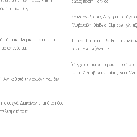
ου αυξάνουν πολύ βάρος κατά τη
dapagliflozin (Farxiga)
 διαβήτη κύησης.
Σουλφονυλουρίες Διεγείρει το πάγκρε
Γλυβουρίδη (DiaBeta, Glynase), γλιπι
ικά φάρμακα. Μερικά από αυτά τα
Thiazolidinediones Βοηθάει την ινσουλ
ιμα ως ενέσιμα.
rosiglitazone (Avandia)
Ίσως χρειαστεί να πάρετε περισσότερ
τύπου 2 λαμβάνουν επίσης ινσουλίνη.
 1. Αντικαθιστά την ορμόνη που δεν
 πιο συχνά. Διακρίνονται από το πόσο
οτελέσματά τους: