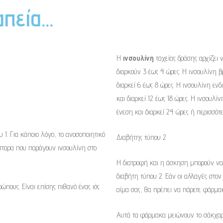
πεία...
Η
ινσουλίνη
ταχείας δράσης αρχίζει 
διαρκούν 3 έως 4 ώρες.
Η ινσουλίνη β
διαρκεί 6 έως 8 ώρες.
Η ινσουλίνη ενδι
και διαρκεί 12 έως 18 ώρες.
Η ινσουλίνη
ένεση και διαρκεί 24 ώρες ή περισσότε
 1. Για κάποιο λόγο, το ανοσοποιητικό
Διαβήτης τύπου 2
ύτταρα που παράγουν ινσουλίνη στο
Η διατροφή και η άσκηση μπορούν να
διαβήτη τύπου 2. Εάν οι αλλαγές στο
ώπους. Είναι επίσης πιθανό ένας ιός
αίμα σας, θα πρέπει να πάρετε φάρμα
Αυτά τα φάρμακα μειώνουν το σάκχαρο